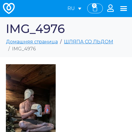
0
RU
IMG_4976
Домашняя страница
ШЛЯПА СО ЛЬДОМ
IMG_4976