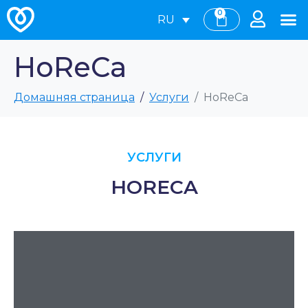
0
RU
HoReCa​
Домашняя страница
Услуги
HoReCa​
УСЛУГИ
HORECA​