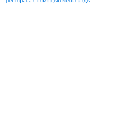
ресторана с помощью меню воды.
Подписаться на нашу
рассылку
Узнавайте первыми о водных новостях! Записи в
блогах о воде, обзоры и рекомендации по воде,
события, наука о воде.
Подписаться