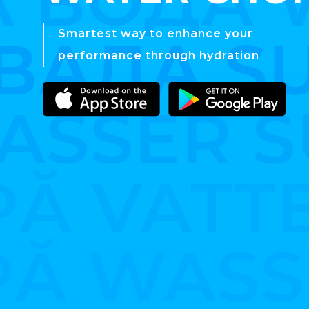
 ВОДА 
 ВОДА 
Smartest way to enhance your
 ВАДА 
 ВАДА 
 ВАДА 
 ВАДА 
 ВАДА 
 ВАДА 
performance through hydration
SSER S
SSER S
PĂ VAT
Ă WASS