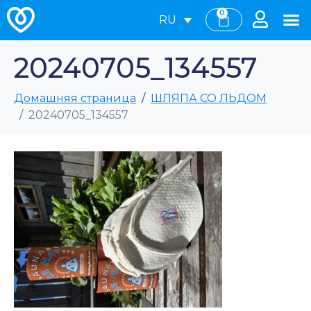
0
RU
20240705_134557
Домашняя страница
ШЛЯПА СО ЛЬДОМ
20240705_134557