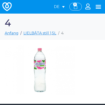
0
DE
4
Anfang
LIELBĀTA still 1,5L
4