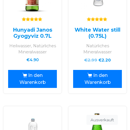
Bewertet mit
Bewertet mit
Hunyadi Janos
White Water still
5.00
5.00
von 5
von 5
Gyogyviz 0.7L
(0.75L)
Heilwasser, Natürliches
Natürliches
Mineralwasser
Mineralwasser
€
2.99
€
4.90
€
2.20
In den
In den
Warenkorb
Warenkorb
Ausverkauft