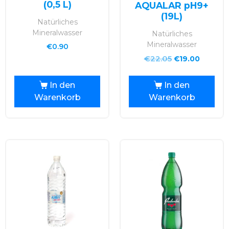
(0,5 L)
AQUALAR pH9+
5.00
von 5
(19L)
Natürliches
Mineralwasser
Natürliches
Mineralwasser
€
0.90
€
22.05
€
19.00
In den
In den
Warenkorb
Warenkorb