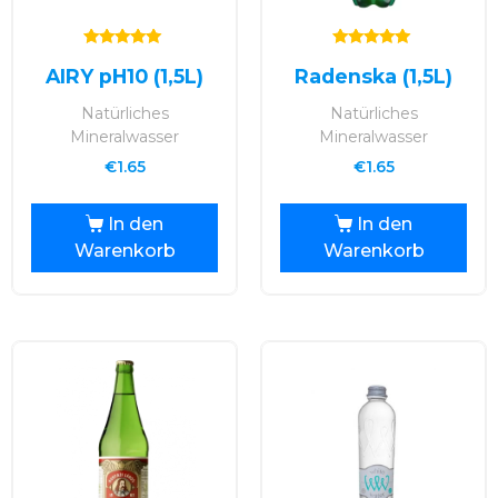
Bewertet mit
Bewertet mit
AIRY pH10 (1,5L)
Radenska (1,5L)
5.00
5.00
von 5
von 5
Natürliches
Natürliches
Mineralwasser
Mineralwasser
€
1.65
€
1.65
In den
In den
Warenkorb
Warenkorb