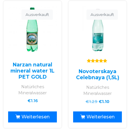
Ausverkauft
Ausverkauft
Narzan natural
Bewertet mit
mineral water 1L
Novoterskaya
5.00
von 5
PET GOLD
Celebnaya (1,5L)
Natürliches
Natürliches
Mineralwasser
Mineralwasser
€
1.16
€
1.29
€
1.10
Weiterlesen
Weiterlesen