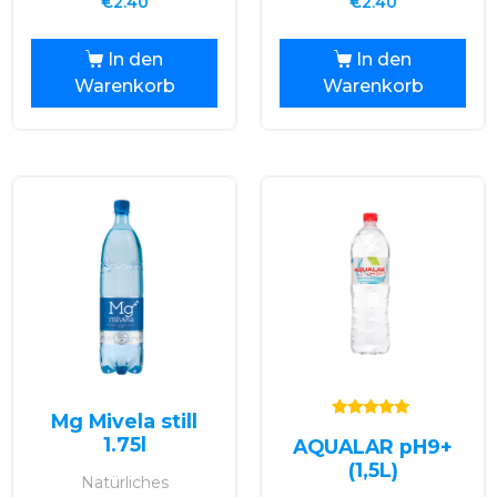
€
2.40
€
2.40
In den
In den
Warenkorb
Warenkorb
Mg Mivela still
Bewertet mit
1.75l
AQUALAR pH9+
5.00
von 5
(1,5L)
Natürliches