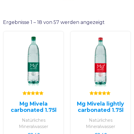
Ergebnisse 1 – 18 von 57 werden angezeigt
Bewertet mit
Bewertet mit
Mg Mivela
Mg Mivela lightly
5.00
5.00
von 5
von 5
carbonated 1.75l
carbonated 1.75l
Natürliches
Natürliches
Mineralwasser
Mineralwasser