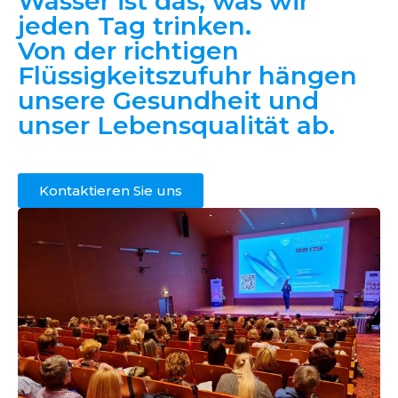
Wasser ist das, was wir
jeden Tag trinken.
Von der richtigen
Flüssigkeitszufuhr hängen
unsere Gesundheit und
unser Lebensqualität ab.
Kontaktieren Sie uns