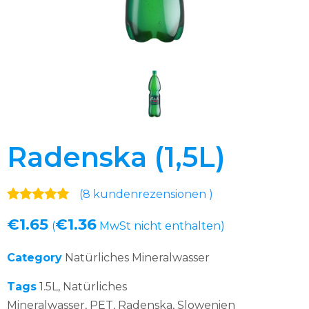
Radenska (1,5L)
(
8
kundenrezensionen )
Bewertet mit
8
€
1.65
€
1.36
5.00
von 5,
(
MwSt nicht enthalten)
basierend
auf
Category
Natürliches Mineralwasser
Kundenbewertungen
Tags
1.5L
,
Natürliches
Mineralwasser
,
PET
,
Radenska
,
Slowenien