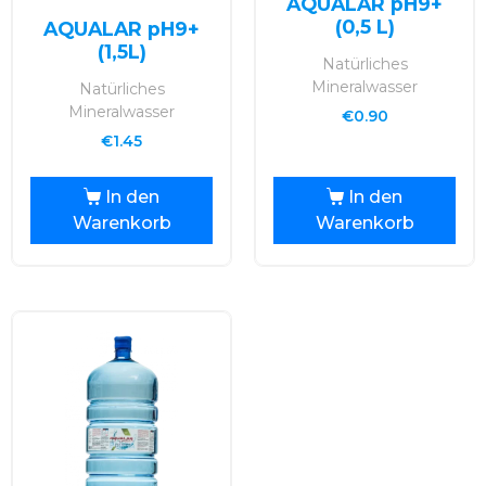
AQUALAR pH9+
Bewertet mit
(0,5 L)
AQUALAR pH9+
5.00
von 5
(1,5L)
Natürliches
Mineralwasser
Natürliches
Mineralwasser
€
0.90
€
1.45
In den
In den
Warenkorb
Warenkorb