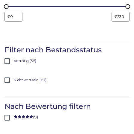
Filter nach Bestandsstatus
Vorrätig
56
Nicht vorrätig
63
Nach Bewertung filtern
(
9
)
Rated
5
out
of 5