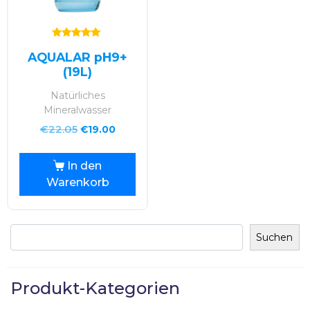
Bewertet mit
AQUALAR pH9+
5.00
von 5
(19L)
Natürliches
Mineralwasser
€
22.05
€
19.00
In den
Warenkorb
Suchen
Produkt-Kategorien