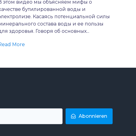
В этом видео мы объясняем мифы о
качестве бутилированной воды и
электролизе. Касаясь потенциальной силы
минерального состава воды и ее пользы
для здоровья. Говоря об основных...
Read More
Abonnieren