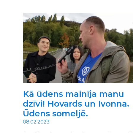
Kā ūdens mainīja manu
dzīvi! Hovards un Ivonna.
Ūdens someljē.
08.02.2023