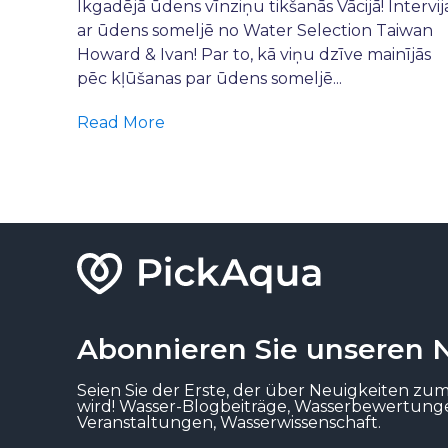
Ikgadējā ūdens vīnziņu tikšanās Vācijā! Intervij
ar ūdens someljē no Water Selection Taiwan
Howard & Ivan! Par to, kā viņu dzīve mainījās
pēc kļūšanas par ūdens someljē...
Read More
Abonnieren Sie unseren 
Seien Sie der Erste, der über Neuigkeiten zu
wird! Wasser-Blogbeiträge, Wasserbewertun
Veranstaltungen, Wasserwissenschaft.