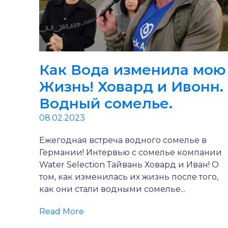
Как Вода изменила мою
Жизнь! Ховард и Ивонн.
Водный сомелье.
08.02.2023
Ежегодная встреча водного сомелье в
Германии! Интервью с сомелье компании
Water Selection Тайвань Ховард и Иван! О
том, как изменилась их жизнь после того,
как они стали водными сомелье...
Read More