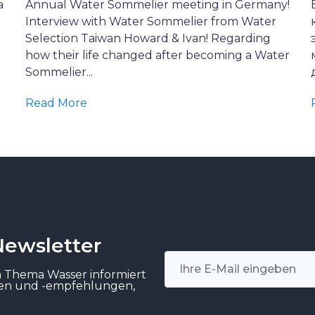
a
Annual Water Sommelier meeting in Germany!
Interview with Water Sommelier from Water
Selection Taiwan Howard & Ivan! Regarding
how their life changed after becoming a Water
Sommelier...
Read More
Newsletter
m Thema Wasser informiert
gen und -empfehlungen,