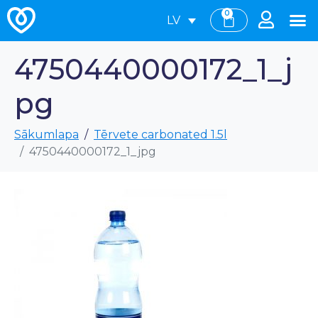
0
LV
4750440000172_1_j
pg
Sākumlapa
Tērvete carbonated 1.5l
4750440000172_1_jpg