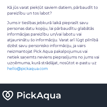
Kā jūs varat piekļūt saviem datiem, pārbaudīt to
pareizību un tos labot?
Jums ir tiesības jebkurā laikā pieprasīt savu
personas datu kopiju, lai pārbaudītu glabātās
informācijas pareizību un/vai labotu vai
atjauninātu šo informāciju. Varat arī lūgt pilnībā
dzēst savu personisko informāciju, ja vairs
neizmantojat Pick Aqua pakalpojumus vai
netiek saņemts neviens pieprasījums no jums vai
uzņēmuma, kurā strādājat, nosūtot e-pastu uz
hello@pickaqua.com