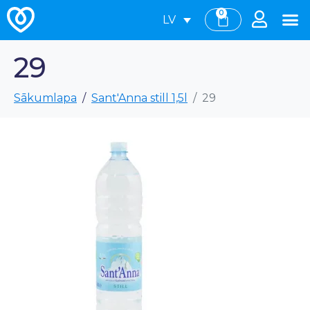
0
LV
29
Sākumlapa
Sant'Anna still 1,5l
29