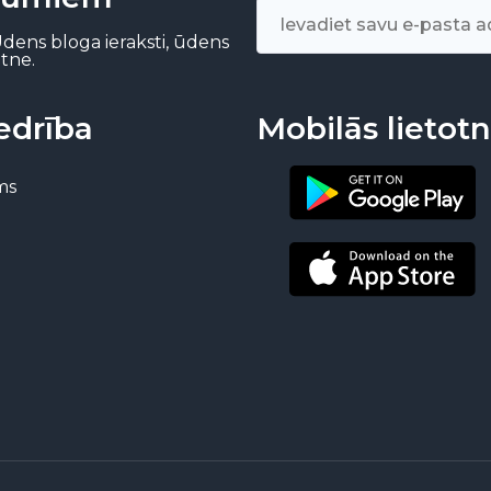
dens bloga ieraksti, ūdens
tne.
edrība
Mobilās lietot
ms