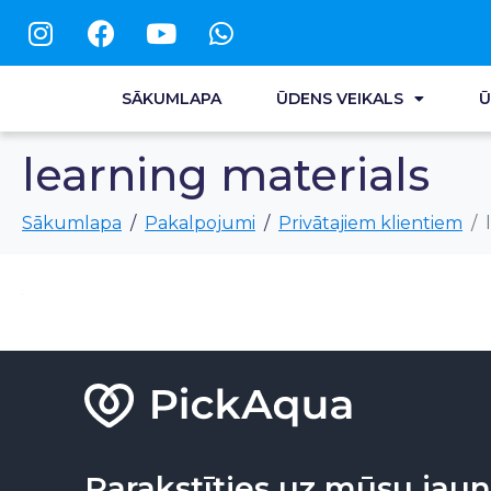
SĀKUMLAPA
ŪDENS VEIKALS
Ū
learning materials
Sākumlapa
Pakalpojumi
Privātajiem klientiem
Parakstīties uz mūsu ja