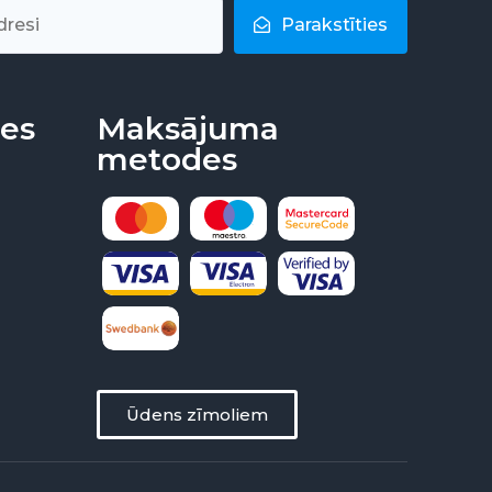
Parakstīties
nes
Maksājuma
metodes
Ūdens zīmoliem