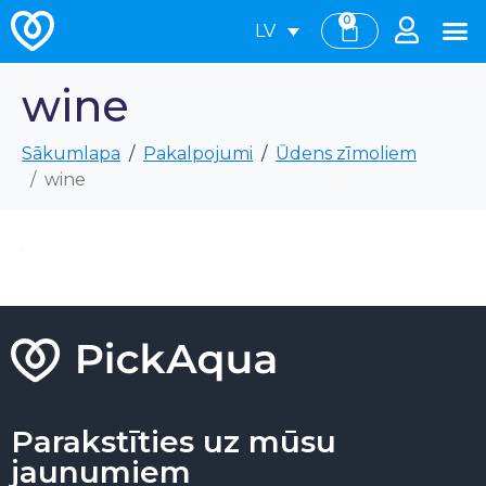
0
LV
wine
Sākumlapa
Pakalpojumi
Ūdens zīmoliem
wine
Parakstīties uz mūsu
jaunumiem