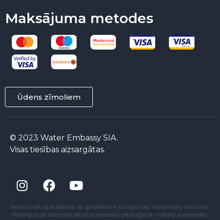
Maksājuma metodes
Ūdens zīmoliem
© 2023 Water Embassy SIA.
Visas tiesības aizsargātas.
Jebkura satura kopēšana vai glabāšana ir aizliegta bez iepriekšējas rakstiskas
PickAqua vai atsevišķā satura autortiesību paziņojumā norādītā autortiesību