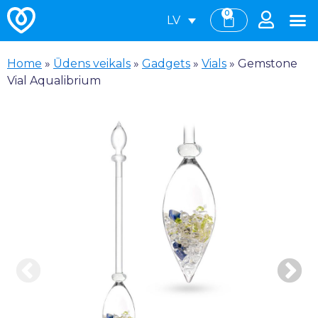
0
LV
Home
»
Ūdens veikals
»
Gadgets
»
Vials
»
Gemstone
Vial Aqualibrium