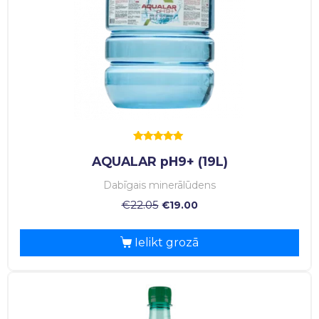
Rated
AQUALAR pH9+ (19L)
5.00
out of 5
Dabīgais minerālūdens
€
22.05
€
19.00
Ielikt grozā