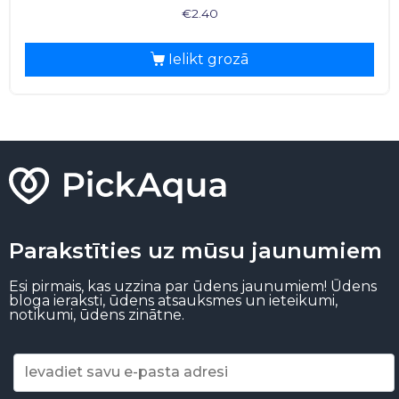
€
2.40
Ielikt grozā
Parakstīties uz mūsu jaunumiem
Esi pirmais, kas uzzina par ūdens jaunumiem! Ūdens
bloga ieraksti, ūdens atsauksmes un ieteikumi,
notikumi, ūdens zinātne.