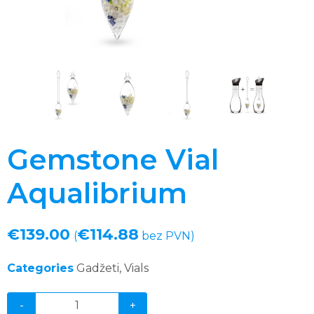
Gemstone Vial
Aqualibrium
€
139.00
€
114.88
(
bez PVN)
Categories
Gadžeti
,
Vials
-
+