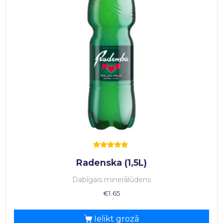
Rated
Radenska (1,5L)
5.00
out of 5
Dabīgais minerālūdens
€
1.65
Ielikt grozā