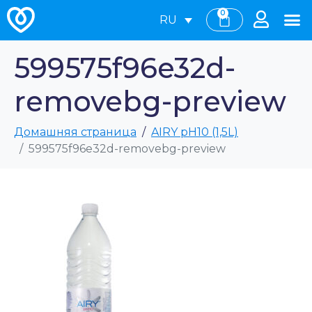
0
RU
599575f96e32d-
removebg-preview
Домашняя страница
AIRY pH10 (1,5L)
599575f96e32d-removebg-preview