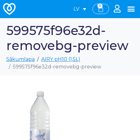
0
LV
599575f96e32d-
removebg-preview
Sākumlapa
AIRY pH10 (1,5L)
599575f96e32d-removebg-preview