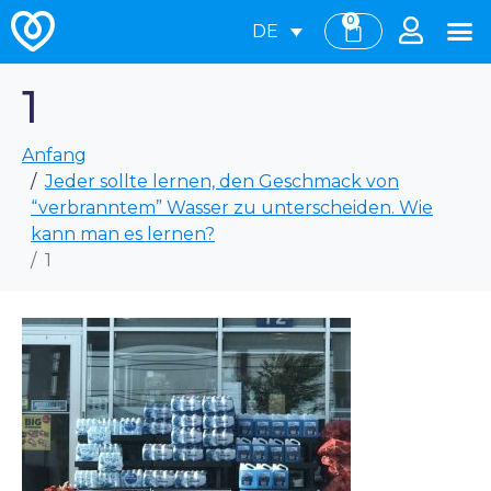
0
DE
1
Anfang
Jeder sollte lernen, den Geschmack von
“verbranntem” Wasser zu unterscheiden. Wie
kann man es lernen?
1