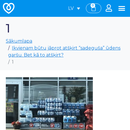
0
LV
1
Sākumlapa
Ikvienam būtu jāprot atšķirt “sadeguša” ūdens
garšu. Bet kā to atšķirt?
1