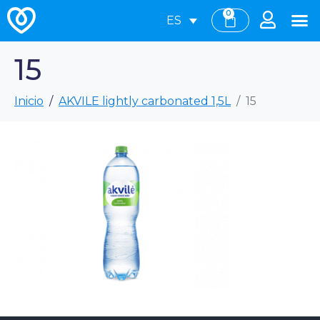
0
ES
15
Inicio
AKVILE lightly carbonated 1,5L
15