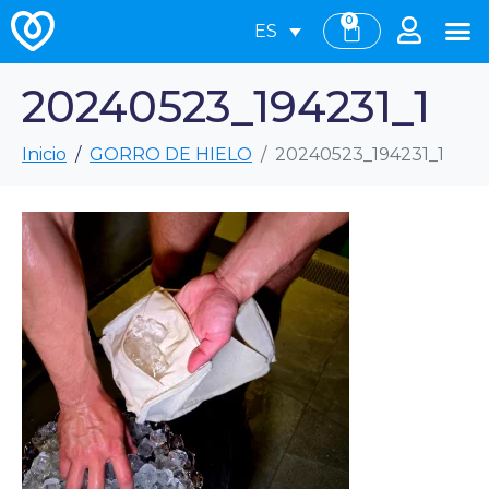
0
ES
20240523_194231_1
Inicio
GORRO DE HIELO
20240523_194231_1