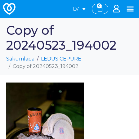
0
LV
Copy of
20240523_194002
Sākumlapa
LEDUS CEPURE
Copy of 20240523_194002