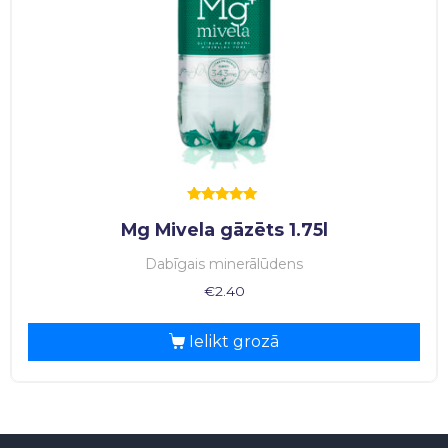
Rated
Mg Mivela gāzēts 1.75l
5.00
out of 5
Dabīgais minerālūdens
€
2.40
Ielikt grozā