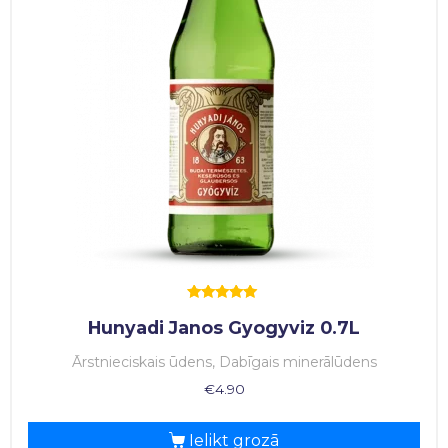
Rated
Hunyadi Janos Gyogyviz 0.7L
5.00
out of 5
Ārstnieciskais ūdens, Dabīgais minerālūdens
€
4.90
Ielikt grozā