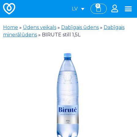
0
LV
Home
»
Ūdens veikals
»
Dabīgais ūdens
»
Dabīgais
minerālūdens
»
BIRUTE still 1,5L