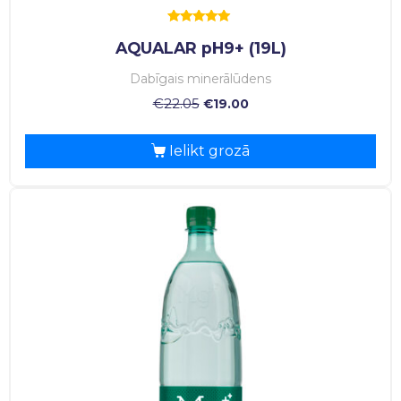
Rated
AQUALAR pH9+ (19L)
5.00
out of 5
Dabīgais minerālūdens
€
22.05
€
19.00
Ielikt grozā