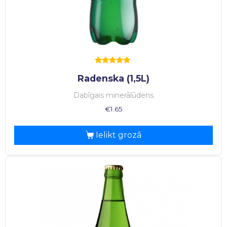
Rated
Radenska (1,5L)
5.00
out of 5
Dabīgais minerālūdens
€
1.65
Ielikt grozā