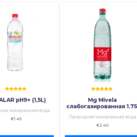
Оценка
Оценка
LAR pH9+ (1,5L)
Mg Mivela
5.00
5.00
из 5
из 5
слабогазированная 1.75
ная минеральная вода
Природная минеральная вода
€
1.45
€
2.40