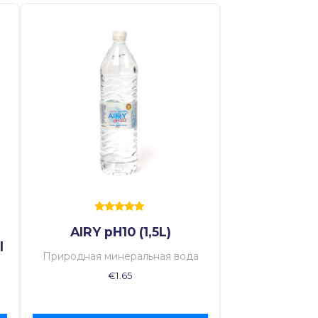
Оценка
AIRY pH10 (1,5L)
5.00
из 5
l
Природная минеральная вода
€
1.65