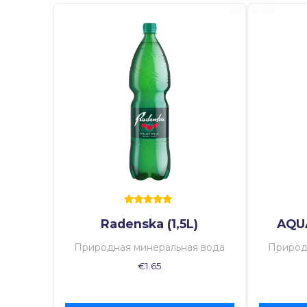
Оценка
Radenska (1,5L)
AQUA
5.00
из 5
Природная минеральная вода
Природ
€
1.65