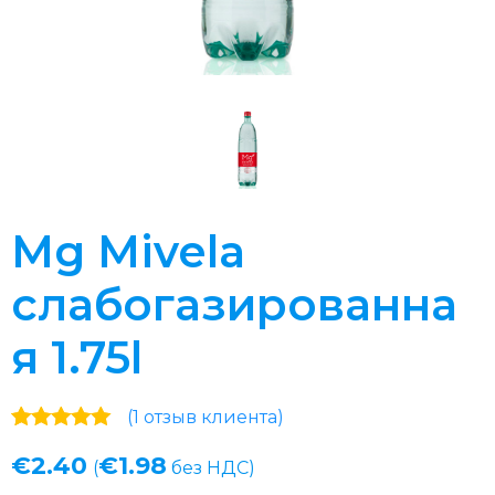
Mg Mivela
слабогазированна
я 1.75l
(
1
отзыв клиента)
Рейтинг
1
€
2.40
€
1.98
5.00
из 5 на
(
без НДС)
основе