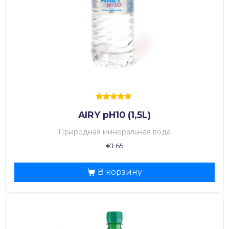
Оценка
AIRY pH10 (1,5L)
5.00
из 5
Природная минеральная вода
€
1.65
В корзину