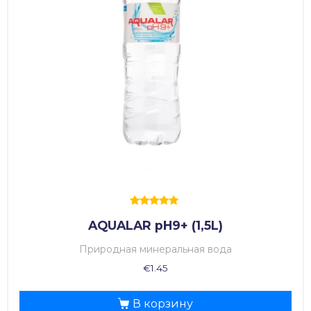
Оценка
AQUALAR pH9+ (1,5L)
5.00
из 5
Природная минеральная вода
€
1.45
В корзину