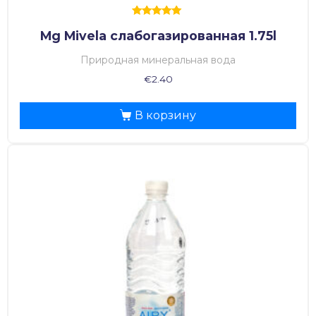
Оценка
Mg Mivela слабогазированная 1.75l
5.00
из 5
Природная минеральная вода
€
2.40
В корзину