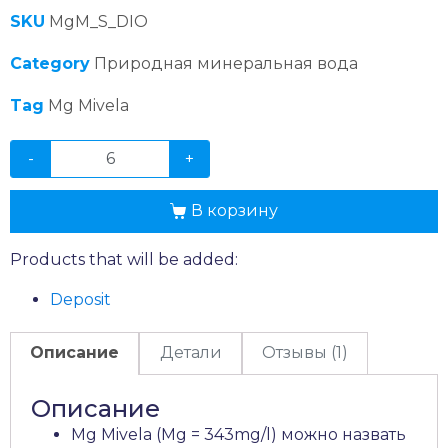
опроса
SKU
MgM_S_DIO
пользователя
Category
Природная минеральная вода
Tag
Mg Mivela
-
+
В корзину
Products that will be added:
Deposit
Описание
Детали
Отзывы (1)
Описание
Mg Mivela (Mg = 343mg/l) можно назвать