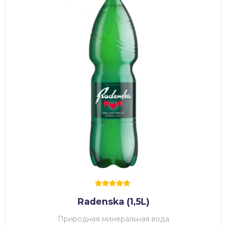
Оценка
Radenska (1,5L)
5.00
из 5
Природная минеральная вода