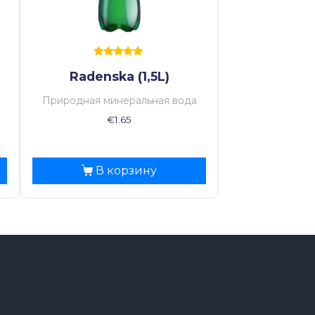
Оценка
Radenska (1,5L)
5.00
из 5
Природная минеральная вода
€
1.65
В корзину