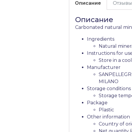
Описание
Отзывы 
Описание
Carbonated natural min
Ingredients
Natural miner
Instructions for us
Store in a coo
Manufacturer
SANPELLEGRI
MILANO
Storage conditions
Storage tempe
Package
Plastic
Other information
Country of ori
Net quantity 