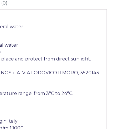
(0)
eral water
al water
e
l place and protect from direct sunlight.
NOS.p.A. VIA LODOVICO ILMORO, 3520143
rature range: from 3°C to 24°C.
gin:Italy
(g/ml):1000