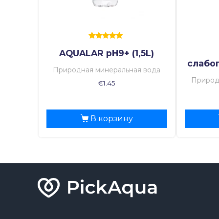
Оценка
AQUALAR pH9+ (1,5L)
5.00
из 5
слабог
Природная минеральная вода
Природ
€
1.45
В корзину