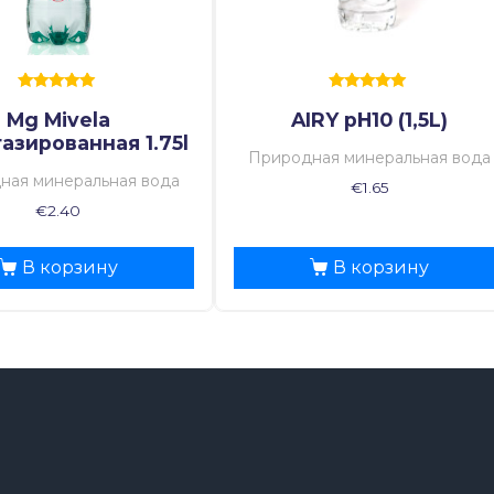
Оценка
Оценка
Mg Mivela
AIRY pH10 (1,5L)
5.00
5.00
из 5
из 5
азированная 1.75l
Природная минеральная вода
ная минеральная вода
€
1.65
€
2.40
В корзину
В корзину