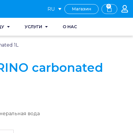
0
RU
Магазин
ДУ
УСЛУГИ
О НАС
ated 1L
RINO carbonated
неральная вода