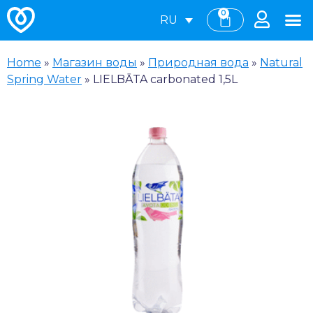
0
RU
Home
»
Магазин воды
»
Природная вода
»
Natural
Spring Water
»
LIELBĀTA carbonated 1,5L