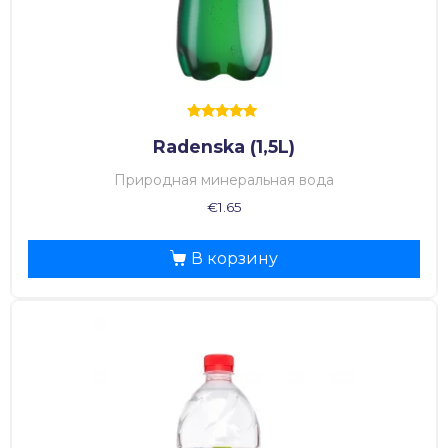
Оценка
Radenska (1,5L)
5.00
из 5
Природная минеральная вода
€
1.65
В корзину