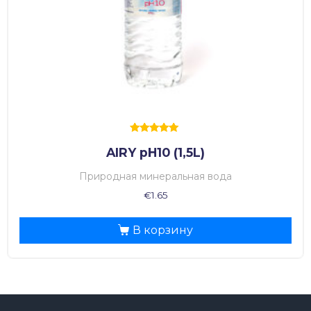
Оценка
AIRY pH10 (1,5L)
5.00
из 5
Природная минеральная вода
€
1.65
В корзину