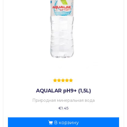
Оценка
AQUALAR pH9+ (1,5L)
5.00
из 5
Природная минеральная вода
€
1.45
В корзину