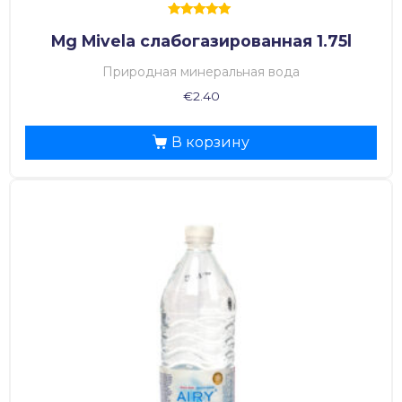
Оценка
Mg Mivela слабогазированная 1.75l
5.00
из 5
Природная минеральная вода
€
2.40
В корзину