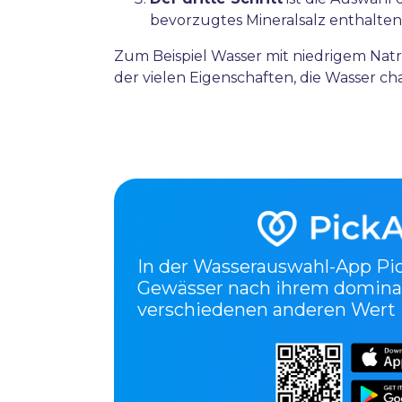
bevorzugtes Mineralsalz enthalten
Zum Beispiel Wasser mit niedrigem Na
der vielen Eigenschaften, die Wasser cha
In der Wasserauswahl-App
Pi
Gewässer nach ihrem domina
verschiedenen anderen Wert