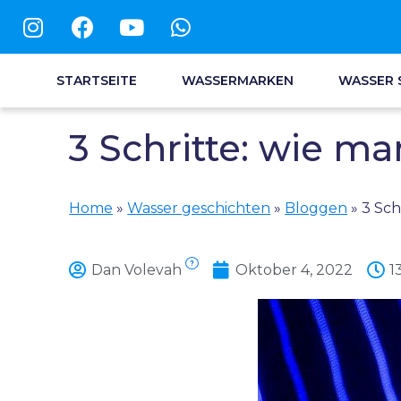
STARTSEITE
WASSERMARKEN
WASSER 
3 Schritte: wie m
Home
»
Wasser geschichten
»
Bloggen
»
3 Sch
?
Dan Volevah
Oktober 4, 2022
1