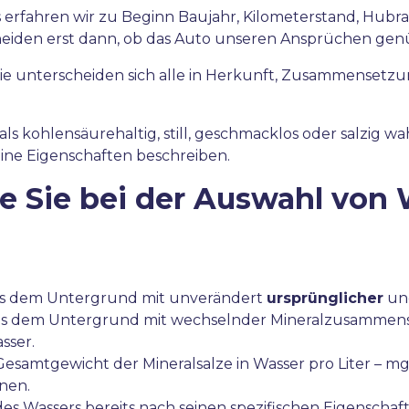
s erfahren wir zu Beginn Baujahr, Kilometerstand, Hubr
eiden erst dann, ob das Auto unseren Ansprüchen gen
 sie unterscheiden sich alle in Herkunft, Zusammensetzun
kohlensäurehaltig, still, geschmacklos oder salzig wahr
eine Eigenschaften beschreiben.
die Sie bei der Auswahl von
Aus dem Untergrund mit unverändert
ursprünglicher
und
s dem Untergrund mit wechselnder Mineralzusammen
sser.
Gesamtgewicht der Mineralsalze in Wasser pro Liter – mg/l“
nen.
des Wassers bereits nach seinen spezifischen Eigenschaf