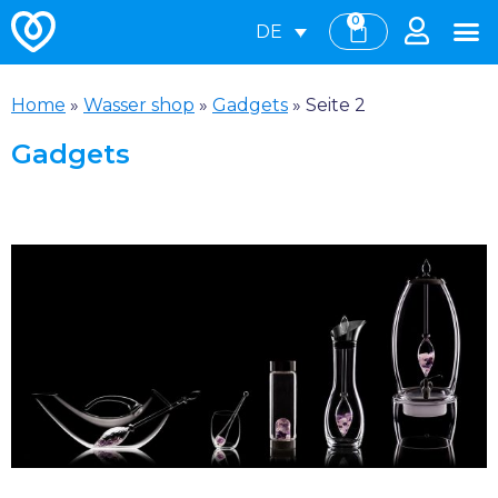
0
DE
Home
»
Wasser shop
»
Gadgets
»
Seite 2
Gadgets