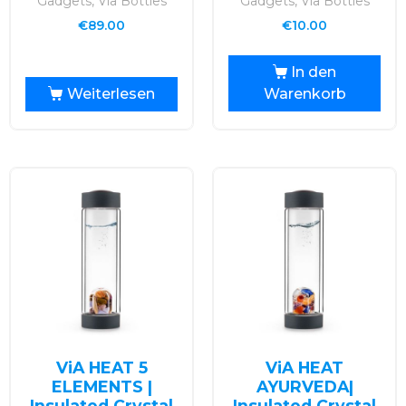
Gadgets, Via Bottles
Gadgets, Via Bottles
€
89.00
€
10.00
In den
Weiterlesen
Warenkorb
ViA HEAT 5
ViA HEAT
ELEMENTS |
AYURVEDA|
Insulated Crystal
Insulated Crystal