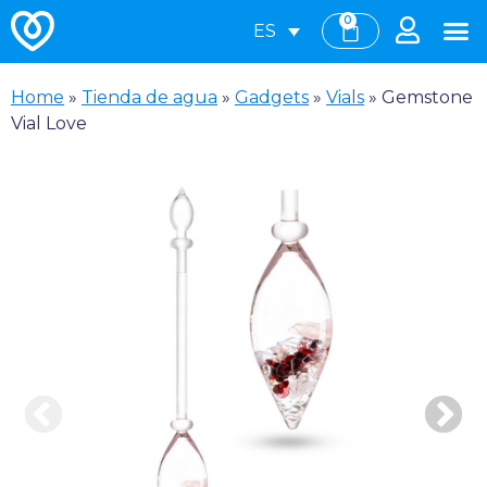
0
ES
Home
»
Tienda de agua
»
Gadgets
»
Vials
»
Gemstone
Vial Love